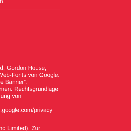
n.
ed, Gordon House,
r Web-Fonts von Google.
ie Banner“.
mmen. Rechtsgrundlage
ndung von
es.google.com/privacy
d Limited). Zur