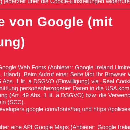
g jederzeit über die Cookie-Einstellungen widerrufe
e von Google (mit
ung)
Google Web Fonts (Anbieter: Google Ireland Limit
, Irland). Beim Aufruf einer Seite lädt Ihr Browse
 Abs. 1 lit. a DSGVO (Einwilligung) via „Real Cook
mittlung personenbezogener Daten in die USA ko
ligung (Art. 49 Abs. 1 lit. a DSGVO) bzw. die Verwe
eln (SCC).
developers.google.com/fonts/faq
und
https://polici
ber eine API Google Maps (Anbieter: Google Irelan